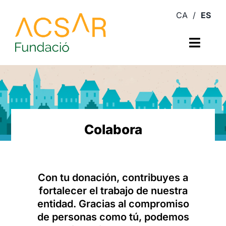
Skip
to
content
Toggl
Navig
Quiénes somos
Asesoramiento jurídico
Colabora
Proyectos
Observatorio
Con tu donación, contribuyes a
fortalecer el trabajo de nuestra
Actividades
entidad. Gracias al compromiso
de personas como tú, podemos
Colabora