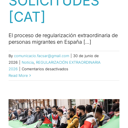
SOLICITUDES
[CAT]
El proceso de regularización extraordinaria de
personas migrantes en España [...]
By
comunicacio.facsar@gmail.com
|
30 de junio de
2026
|
Noticia
,
REGULARIZACIÓN EXTRAORDINARIA
en
2026
|
Comentarios desactivados
HOY
Read More
FINALIZA
EL
PROCESO
DE
REGULARIZACIÓN
DE
MIGRANTES
CON