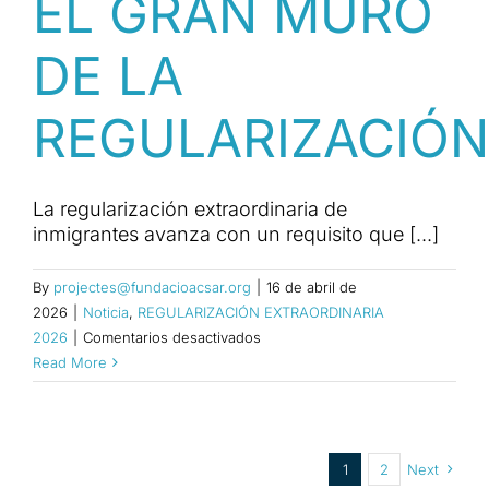
EL GRAN MURO
DE LA
REGULARIZACIÓN
La regularización extraordinaria de
inmigrantes avanza con un requisito que [...]
By
projectes@fundacioacsar.org
|
16 de abril de
2026
|
Noticia
,
REGULARIZACIÓN EXTRAORDINARIA
en
2026
|
Comentarios desactivados
¿POR
Read More
QUÉ
LOS
ANTECEDENTES
PENALES
1
2
Next
SON