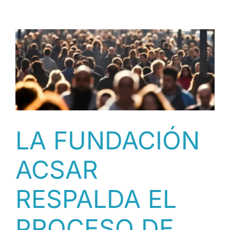
DECIDIRÁ
ESTA
SEMANA
SI
SUSPENDE
LA
REGULARIZACIÓN
DE
INMIGRANTES:
ANALIZARÁ
HASTA
LA FUNDACIÓN
CINCO
RECURSOS
ACSAR
EN
CONTRA
[CAST]
RESPALDA EL
PROCESO DE