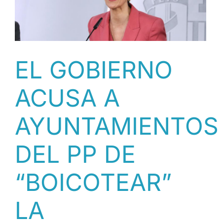
QUE
EL
CATALÁN
SE
TENGA
EN
EL GOBIERNO
CUENTA
EN
ACUSA A
LA
RENOVACIÓN
DE
AYUNTAMIENTOS
PAPELES
TRAS
DEL PP DE
LA
REGULARIZACIÓN
[CAST]
“BOICOTEAR”
LA