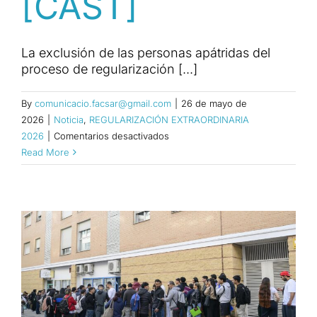
[CAST]
La exclusión de las personas apátridas del
proceso de regularización [...]
By
comunicacio.facsar@gmail.com
|
26 de mayo de
2026
|
Noticia
,
REGULARIZACIÓN EXTRAORDINARIA
en
2026
|
Comentarios desactivados
REGULARIZACIÓN
Read More
EXTRAORDINARIA
O
LIMBO
APÁTRIDA:
UNA
PERSPECTIVA
SAHARAUI
[CAST]