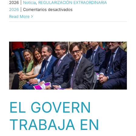
2026
|
Noticia
,
REGULARIZACIÓN EXTRAORDINARIA
en
2026
|
Comentarios desactivados
AL
Read More
MENOS
UN
10%
DE
SOLICITUDES
DE
REGULARIZACIÓN
YA
HAN
SIDO
PRESENTADAS
EN
EL GOVERN
TODA
ESPAÑA
TRABAJA EN
[CAT]