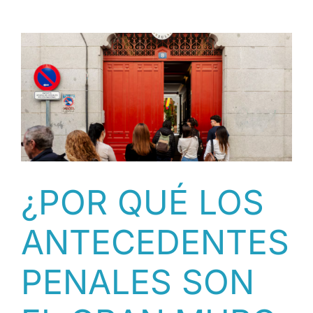
ACUSA
A
AYUNTAMIENTOS
DEL
PP
DE
“BOICOTEAR”
LA
REGULARIZACIÓN
DE
INMIGRANTES
[CAST]
¿POR QUÉ LOS
ANTECEDENTES
PENALES SON