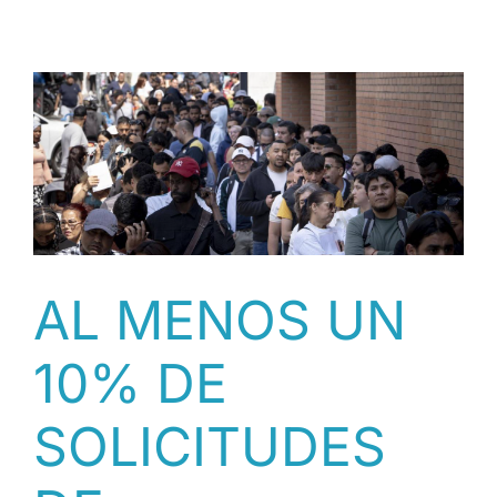
FUNDACIÓN
ACSAR
RESPALDA
EL
PROCESO
DE
REGULARIZACIÓN
EXTRAORDINARIA
PERO
CRITICA
SU
FORMA
AL MENOS UN
10% DE
SOLICITUDES