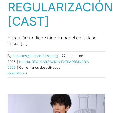
REGULARIZACIÓN
[CAST]
El catalán no tiene ningún papel en la fase
inicial [...]
By
projectes@fundacioacsar.org
|
22 de abril de
2026
|
Noticia
,
REGULARIZACIÓN EXTRAORDINARIA
en
2026
|
Comentarios desactivados
EL
Read More
GOVERN
TRABAJA
EN
UNA
NORMA
PARA